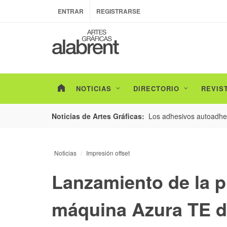
ENTRAR
REGISTRARSE
NOTICIAS
DIRECTORIO
REVIS
esarrollo de envases con un nuevo estudio de
Los adhesivos autoadhes
Noticias de Artes Gráficas:
Noticias
Impresión offset
Lanzamiento de la p
máquina Azura TE d