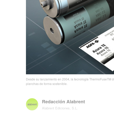
Desde su lanzamiento en 2004, la tecnología ThermoFuseTM de 
planchas de forma sostenible.
Redacción Alabrent
Alabrent Ediciones, S.L.