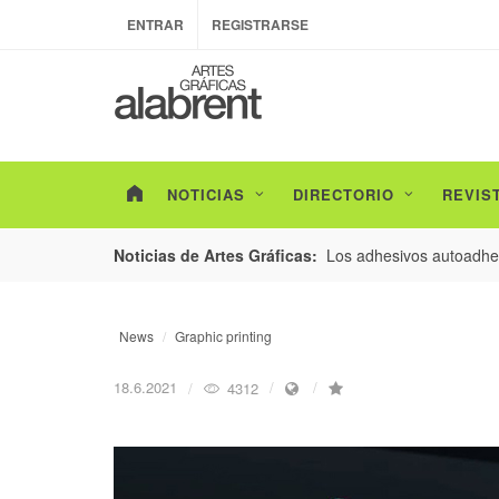
ENTRAR
REGISTRARSE
NOTICIAS
DIRECTORIO
REVIS
esarrollo de envases con un nuevo estudio de
Los adhesivos autoadhes
Noticias de Artes Gráficas:
News
Graphic printing
18.6.2021
4312