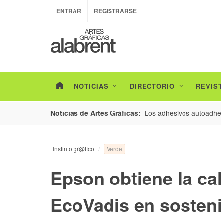
ENTRAR
REGISTRARSE
NOTICIAS
DIRECTORIO
REVIS
esarrollo de envases con un nuevo estudio de
Los adhesivos autoadhes
Noticias de Artes Gráficas:
Verde
Instinto gr@fico
Epson obtiene la cal
EcoVadis en sosteni