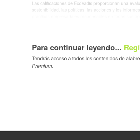
Las calificaciones de EcoVadis proporcionan una evalu
sostenibilidad, las políticas, las acciones y los info
prácticas empresariales responsables en todas sus op
Para Takanori Inaho, Presidente de Epson Europe, "Al
reconocimiento significativo del compromiso de larga d
empresariales responsables. La sostenibilidad está int
Para continuar leyendo...
Regí
diseñamos productos, gestionamos nuestro negocio y n
Tendrás acceso a todos los contenidos de alabrent
La estrategia de sostenibilidad de Epson se guía por 
Premium
.
llegue a ser carbono negativa y libre de recursos del 
operativas, Epson se esfuerza por reducir su impacto
sostenible.
Entre las iniciativas recientes en sostenibilidad se incl
- Progresos en descarbonización: Epson ha realizado l
globales, reduciendo significativamente las emisiones 
optimizar la logística y reducir las emisiones relaciona
energías renovables y eficiencia energética.
- Cadenas de suministro responsables: Epson colabor
prácticas de abastecimiento responsable y mejorar el 