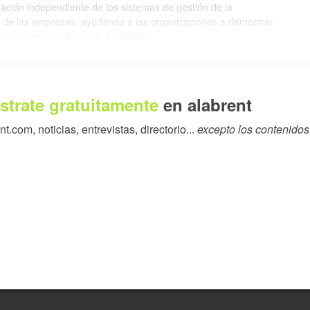
ación independiente de los sistemas de gestión de la
rmes de las empresas, ayudando a las organizaciones a demostrar
eraciones y cadenas de suministro.
canzar una vez más la categoría Platino de EcoVadis es un
uración de Epson con la sostenibilidad y las prácticas
egrada en nuestra filosofía corporativa y guía la forma en que
strate gratuitamente
en alabrent
os relacionamos con nuestros partners y clientes."
.com, noticias, entrevistas, directorio...
excepto los contenidos
su Visión Medioambiental 2050, cuyo objetivo es que la empresa
subsuelo. Mediante la innovación continua y las mejoras
 medioambiental al tiempo que contribuye a una sociedad más
uyen:
a transición a un 100% de electricidad renovable en sus sedes
operativas. La empresa sigue aplicando iniciativas para
das con los viajes, al tiempo que invierte en proyectos de
a estrechamente con sus proveedores para reforzar las
rendimiento de la sostenibilidad en toda su cadena de