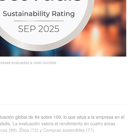
presas evaluadas a nivel mundial.
ación global de 84 sobre 100, lo que sitúa a la empresa en el
adis. La evaluación valora el rendimiento en cuatro áreas
os (89), Ética (72) y Compras sostenibles (77).