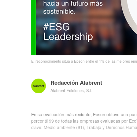
El reconocimiento sitúa a Epson entre el 1% de las mejores em
Redacción Alabrent
Alabrent Ediciones, S.L.
En su evaluación más reciente, Epson obtuvo una puntu
percentil 99 de todas las empresas evaluadas por EcoV
clave: Medio ambiente (91), Trabajo y Derechos Human