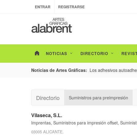
ENTRAR
REGISTRARSE
NOTICIAS
DIRECTORIO
REVIS
esarrollo de envases con un nuevo estudio de
Los adhesivos autoadhes
Noticias de Artes Gráficas:
Directorio
Suministros para preimpresión
Vilaseca, S.L.
Imprentas, Suministros para impresión offset, Suminis
03005 ALICANTE.