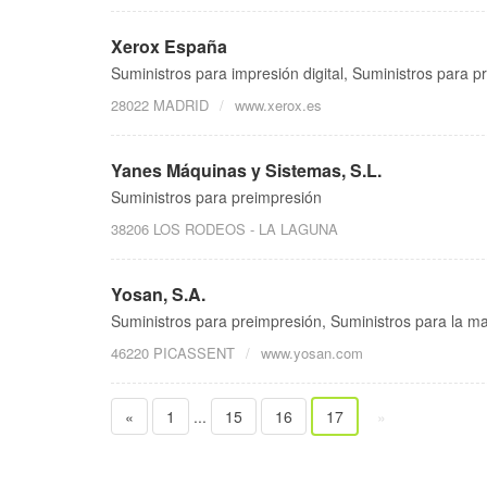
Xerox España
Suministros para impresión digital, Suministros para p
28022 MADRID
www.xerox.es
Yanes Máquinas y Sistemas, S.L.
Suministros para preimpresión
38206 LOS RODEOS - LA LAGUNA
Yosan, S.A.
Suministros para preimpresión, Suministros para la ma
46220 PICASSENT
www.yosan.com
«
1
...
15
16
17
»