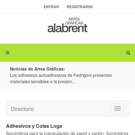
ENTRAR
REGISTRARSE
Noticias de Artes Gráficas:
ateria
Los adhesivos autoadhesivos de Fedrigoni presentan
Colo
materiales sensibles a la presión...
produ
Directorio
Toggle
navigatio
Adhesivos y Colas Loga
Suministros para la manipulación de papel y cartón, Suministros