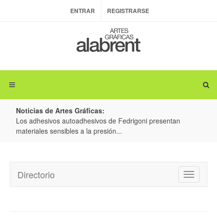
ENTRAR
REGISTRARSE
Noticias de Artes Gráficas:
ateria
Los adhesivos autoadhesivos de Fedrigoni presentan
Colo
materiales sensibles a la presión...
produ
Directorio
Toggle
navigatio