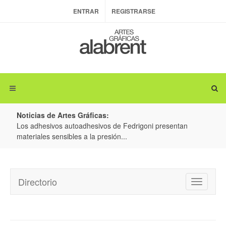
ENTRAR
REGISTRARSE
Noticias de Artes Gráficas:
ateria
Los adhesivos autoadhesivos de Fedrigoni presentan
Colo
materiales sensibles a la presión...
produ
Directorio
Toggle
navigatio