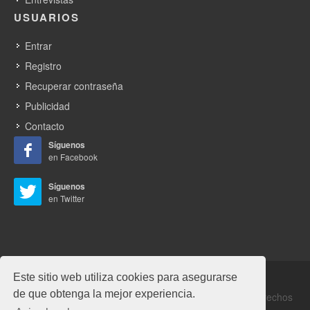
USUARIOS
Entrar
Registro
Recuperar contraseña
Publicidad
Contacto
Síguenos
en Facebook
Síguenos
en Twitter
Este sitio web utiliza cookies para asegurarse
de que obtenga la mejor experiencia.
Copyrights © 2026 Alabrent Ediciones, SL. Todos los derechos