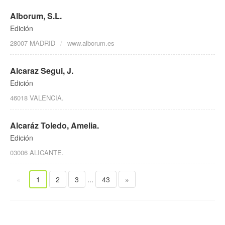
Alborum, S.L.
Edición
28007 MADRID
www.alborum.es
Alcaraz Segui, J.
Edición
46018 VALENCIA.
Alcaráz Toledo, Amelia.
Edición
03006 ALICANTE.
«
1
2
3
...
43
»