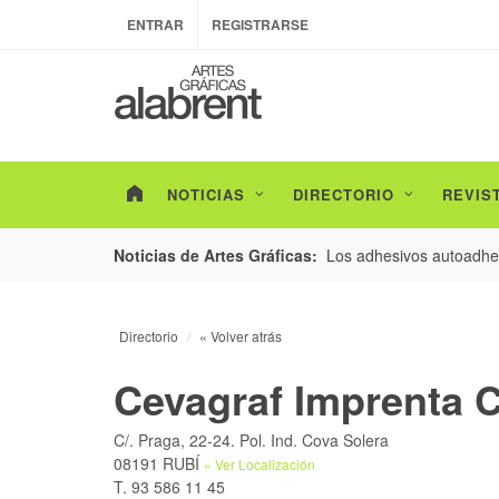
ENTRAR
REGISTRARSE
NOTICIAS
DIRECTORIO
REVIS
esarrollo de envases con un nuevo estudio de
Los adhesivos autoadhes
Noticias de Artes Gráficas:
Directorio
« Volver atrás
Cevagraf Imprenta C
C/. Praga, 22-24. Pol. Ind. Cova Solera
08191 RUBÍ
» Ver Localización
T. 93 586 11 45