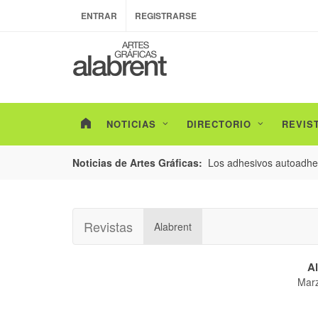
ENTRAR
REGISTRARSE
NOTICIAS
DIRECTORIO
REVIS
esarrollo de envases con un nuevo estudio de
Los adhesivos autoadhes
Noticias de Artes Gráficas:
Revistas
Alabrent
Al
Marz