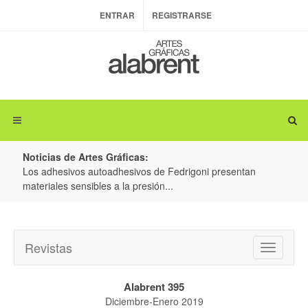
ENTRAR
REGISTRARSE
Noticias de Artes Gráficas:
ateria
Los adhesivos autoadhesivos de Fedrigoni presentan
Colo
materiales sensibles a la presión...
produ
Revistas
Toggle
navigatio
Alabrent 395
Diciembre-Enero 2019