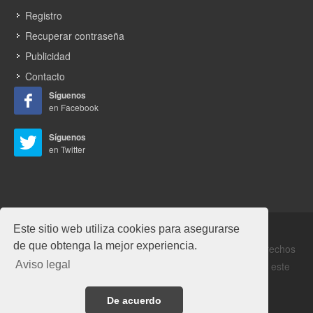
Registro
Recuperar contraseña
Publicidad
Contacto
Síguenos
en Facebook
Síguenos
en Twitter
Este sitio web utiliza cookies para asegurarse
de que obtenga la mejor experiencia.
Copyrights © 2026 Alabrent Ediciones, SL. Todos los derechos
Aviso legal
reservados. Prohibida la reproducción total o parcial de este
documento.
Aviso legal
/
Política de privacidad
De acuerdo