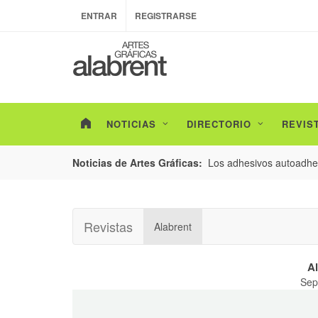
ENTRAR
REGISTRARSE
NOTICIAS
DIRECTORIO
REVIS
esarrollo de envases con un nuevo estudio de
Los adhesivos autoadhes
Noticias de Artes Gráficas:
Revistas
Alabrent
Al
Sep