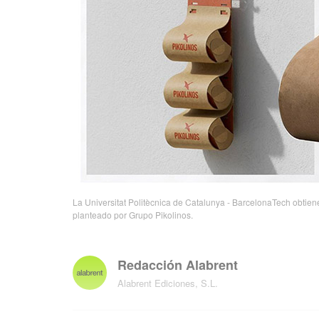
La Universitat Politècnica de Catalunya - BarcelonaTech obtiene
planteado por Grupo Pikolinos.
Redacción Alabrent
Alabrent Ediciones, S.L.