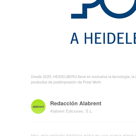
Desde 2025, HEIDELBERG tiene en exclusiva la tecnología, la pr
productos de postimpresión de Polar Mohr.
Redacción Alabrent
Alabrent Ediciones, S.L.
Hoy, esta relación histórica entra en una nueva etap