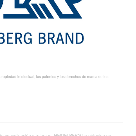
opiedad intelectual, las patentes y los derechos de marca de los
a de consolidación y refuerzo. HEIDELBERG ha obtenido en