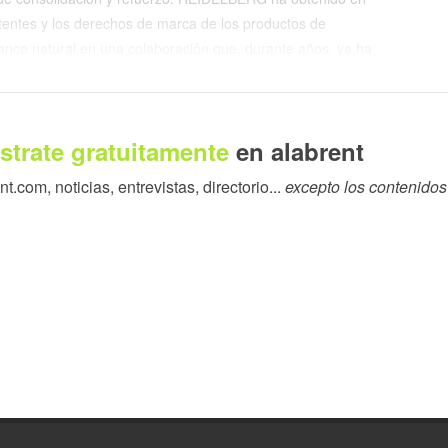
patentes y los derechos de marca de los productos de
nce natural en una colaboración que, durante años, ya ha
omercialización y el servicio técnico de estos sistemas.
iendo socio tecnológico y de desarrollo en el sector de
strate gratuitamente
en alabrent
 ingeniería, producción y servicio. De este modo, se garantiza
nto técnico que han caracterizado a Polar durante generaciones.
.com, noticias, entrevistas, directorio...
excepto los contenidos
n mensaje claro: la oferta de soluciones Polar distribuidas en
mantiene, sino que se fortalece. HEIDELBERG Spain asume en
idades de ventas, asistencia técnica y marketing, reforzando
tria gráfica, en los sectores de impresión comercial, packaging
 la integración del flujo de trabajo son cada vez más exigentes y
 sintética para evitar ruido y noticias equivocas. Para los