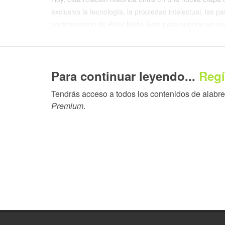
exclusiva la tecnología, la propiedad intelectual, las 
postimpresión de Polar Mohr. Este paso supone un ava
integrado estrechamente el desarrollo tecnológico, la c
Al mismo tiempo, el Grupo Polar, actualmente seguirá s
Para continuar leyendo...
Regí
PostPress Commercial, manteniendo sus actividades de
la continuidad del know-how industrial y el conocimie
Tendrás acceso a todos los contenidos de alabrent
Premium
.
Para el mercado gráfico, este nuevo escenario aporta u
nuestro territorio por HEIDELBERG Spain no solo se 
España y Andorra de forma global y exclusiva las activ
así su papel como integrador de sistemas para la indus
y etiqueta, donde la automatización, la digitalización y
determinantes.
Es importante para nosotros comunicar de forma clara y
clientes actuales y futuros, no cambia nada: