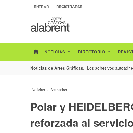
ENTRAR
REGISTRARSE
NOTICIAS
DIRECTORIO
REVIS
esarrollo de envases con un nuevo estudio de
Los adhesivos autoadhes
Noticias de Artes Gráficas:
Noticias
Acabados
Polar y HEIDELBERG
reforzada al servici