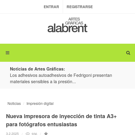
ENTRAR
REGISTRARSE
Noticias de Artes Gráficas:
ateria
Los adhesivos autoadhesivos de Fedrigoni presentan
Colo
materiales sensibles a la presión...
produ
Noticias
Impresión digital
Nueva impresora de inyección de tinta A3+
para fotógrafos entusiastas
3.2.2025
936