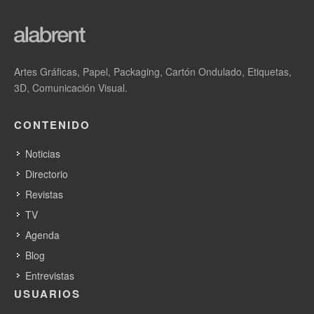
Cuando se imprime en papel brillo, la tinta transparente Chroma
Optimiser suprime las luces reflejadas e iguala el brillo, lo que
permite una precisa reproducción de los colores originales de
Artes Gráficas, Papel, Packaging, Cartón Ondulado, Etiquetas,
las fotografías, independientemente de la iluminación, el ángulo
3D, Comunicación Visual.
de visionado y otras condiciones ambientales. Cuando se
imprime en papel artístico, la tinta negra mate de alta densidad
CONTENIDO
permite conseguir negros intensos y definidos. Asimismo,
también mejora la resistencia a la luz y a los arañazos, a la vez
Noticias
que crea resultados expresivos que reproducen colores ricos y
Directorio
las texturas del sujeto.
Revistas
TV
La espuma de poliestireno utilizada en el envase del modelo
Agenda
anterior3 ha sido sustituida por cartón corrugado reciclable y
Blog
moldes de pasta de papel, para reducir la utilización de
plásticos de un solo uso.
Entrevistas
USUARIOS
www.canon.es/printers/professional-photo-printers/a3-