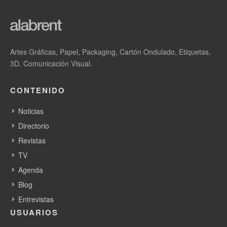
Riso estará en drupa con todas sus
Artes Gráficas, Papel, Packaging, Cartón Ondulado, Etiquetas,
novedades
3D, Comunicación Visual.
Riso Ibérica cumple 30 años en España y
Portugal
CONTENIDO
Riso estará presente en los Hunkeler
Noticias
Innovationdays
Directorio
Revistas
TV
Agenda
Blog
Riso Ibérica, S.A.
Entrevistas
APARTADOS: Suministros para impresión digital,
USUARIOS
Suministros para preimpresión