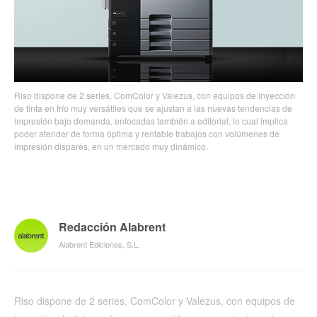
Riso dispone de 2 series, ComColor y Valezus, con equipos de inyección
de tinta en frío muy versátiles que se ajustan a las nuevas tendencias de
impresión bajo demanda, enfocadas también a editorial, lo cual implica
poder atender de forma óptima y rentable trabajos con volúmenes de
impresión dispares, en un mercado muy dinámico.
Redacción Alabrent
Alabrent Ediciones, S.L.
Riso dispone de 2 series, ComColor y Valezus, con equipos de