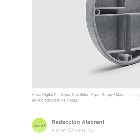
Accel Digital Solutions, Decathlon, Erpro Group y Materialise lo
en la producción de piezas.
Redacción Alabrent
Alabrent Ediciones, S.L.