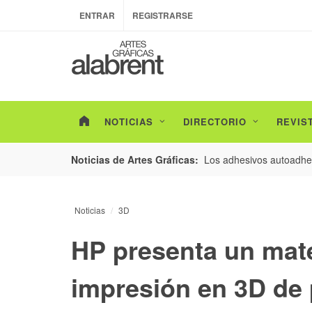
ENTRAR
REGISTRARSE
NOTICIAS
DIRECTORIO
REVIS
esarrollo de envases con un nuevo estudio de
Los adhesivos autoadhes
Noticias de Artes Gráficas:
Noticias
3D
HP presenta un mate
impresión en 3D de