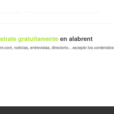
 post-procesado, HP se compromete a ofrecer una amplia gama
ucción más sostenible”, ha declarado François Minec,
e HP. “Estamos encantados de estar rodeados de compañeros
lectivamente buscamos formas para acelerar la adopción de la
strate gratuitamente
en alabrent
.com, noticias, entrevistas, directorio...
excepto los contenidos
on PA 12S
stá llamada a revolucionar la industria, reduciendo los costes
coste total de propiedad. Este material, junto a la tecnología de
ceso de producción que mejora los pasos de post-procesado
tos avances permiten a los fabricantes producir piezas de
 calidad y sostenibilidad.
res en la industria, y en este caso, el nuevo material PA 12 S
n con otros materiales PA 12 del mercado. De hecho, ofrece un