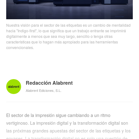
Nuestra visión para el sector de las etiquetas es un cambio de mentalidad
hacia "Indigo-first", lo que significa que un trabajo entrante se imprimirá
digitalmente a menos que sea muy largo, sencillo o tenga otras
características que lo hagan más apropiado para las herramientas
convencionales.
Redacción Alabrent
Alabrent Ediciones, S.L.
El sector de la impresión sigue cambiando a un ritmo
vertiginoso. La impresión digital y la transformación digital son
las próximas grandes apuestas del sector de las etiquetas y los
envases. La transformación digital no es solo una cuestión de