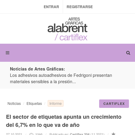
ENTRAR
REGISTRARSE
Noticias de Artes Gráficas:
ateria
Los adhesivos autoadhesivos de Fedrigoni presentan
Colo
materiales sensibles a la presión...
produ
Informe
Noticias
Etiquetas
CARTIFLEX
El sector de etiquetas apunta un crecimiento
del 6,7% en lo que va de año
27.10.2021
Publicado en:
(11.2021)
2295
Cartiflex 204