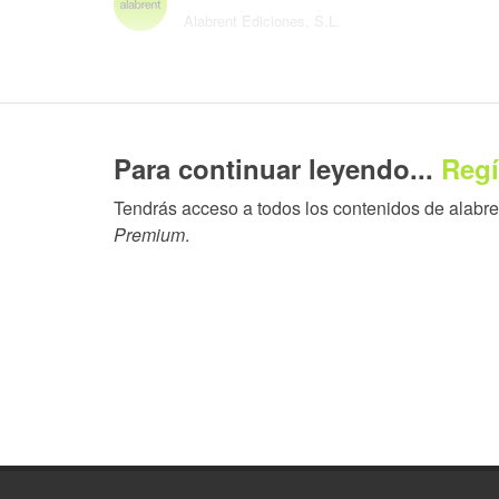
Alabrent Ediciones, S.L.
El Congreso AIFEC Granada 2026, celebrado del 14 al 
oportunidades para un sector en evolución, acogió l
Para continuar leyendo...
Regí
cómo aplicar la inteligencia artificial y la gestión au
fabricantes de etiquetas en continuo.
Tendrás acceso a todos los contenidos de alabrent
Premium
.
Navarro planteó desde el inicio una premisa clara: si 
grandes corporaciones con presupuestos millonarios, 
Las empresas ágiles, subrayó, ya no gestionan proces
Su propuesta se articuló en torno a tres herramientas
procesos, que mediante bots ejecuta tareas repetitivas
que permiten la interconexión fluida entre sistemas par
eliminar procesos manuales. Y la inteligencia artificial
para previsión de ventas y clasificación de documento