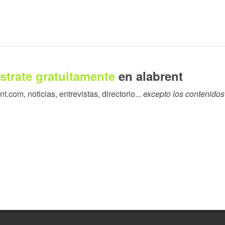
16 de mayo bajo el lema Más allá de la etiqueta: nuevas
a ponencia de Marcos Navarro, CEO de ANTITES, dedicada a
strate gratuitamente
en alabrent
tomatizada a los procesos operativos cotidianos de las empresas
.com, noticias, entrevistas, directorio...
excepto los contenidos
hasta hace poco la automatización era patrimonio exclusivo de
hoy es una tecnología accesible, escalable y democratizada.
os: los supervisan.
 complementarias. El RPA o automatización robótica de
 como la gestión de pedidos, albaranes y facturas. Las APIs,
a sincronizar inventarios, automatizar alertas de cobro y
, presentada en tres niveles de autonomía creciente: predictiva,
s; generativa, para la lectura y traducción de documentos