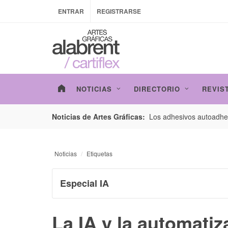
ENTRAR
REGISTRARSE
NOTICIAS
DIRECTORIO
REVIS
esarrollo de envases con un nuevo estudio de
Los adhesivos autoadhes
Noticias de Artes Gráficas:
Noticias
Etiquetas
Especial IA
La IA y la automatiza