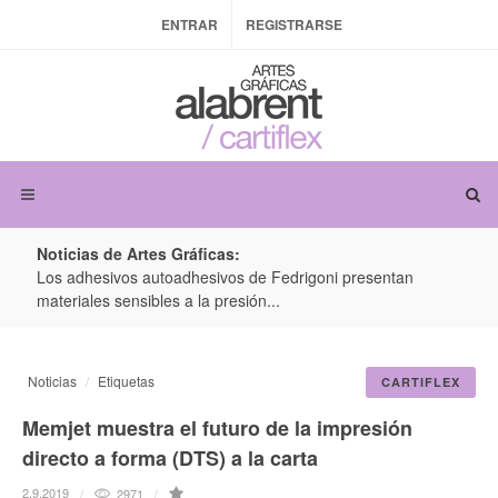
ENTRAR
REGISTRARSE
Noticias de Artes Gráficas:
ateria
Los adhesivos autoadhesivos de Fedrigoni presentan
Colo
materiales sensibles a la presión...
produ
Noticias
Etiquetas
CARTIFLEX
Memjet muestra el futuro de la impresión
directo a forma (DTS) a la carta
2.9.2019
2971