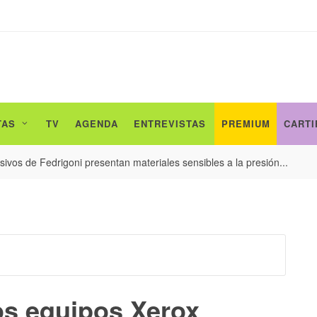
TAS
TV
AGENDA
ENTREVISTAS
PREMIUM
CARTI
ivos de Fedrigoni presentan materiales sensibles a la presión...
s equipos Xerox