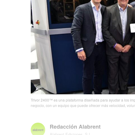
Trivor 2400™ es una plataforma diseñada para ayudar a los im
negocio, con un equipo que puede ofrecer más velocidad, volu
Redacción Alabrent
Alabrent Ediciones, S.L.