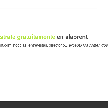
r 2400 es muy positivo para nosotros, ya que los accionistas de
 One-Groupe Diffusion Plus y Numen, todos clientes
 Copley, presidente del negocio de Comunicaciones Gráficas
strate gratuitamente
en alabrent
emplo de nuestra potente capacidad para desarrollar productos
.com, noticias, entrevistas, directorio...
excepto los contenidos
 Loïc Lefebvre, CEO y Director de Desarrollo de Data One-
tophe Tran, director del Programa de Transformación y
nunciar el acuerdo con Xerox, ya que Data One-Groupe
e tinta y papel continuo en el año 2000. En 2012, como
gía de IMPIKA se refiere, invertimos con éxito en un equipo
mpañía francesa de 50 personas. Por eso nos sentimos
 de éxito, incluso ahora que está integrada en el negocio de