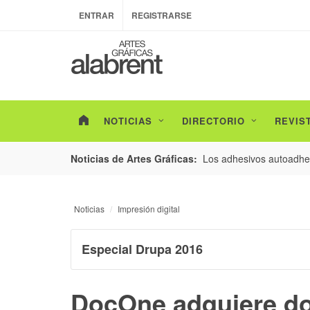
ENTRAR
REGISTRARSE
NOTICIAS
DIRECTORIO
REVIS
esarrollo de envases con un nuevo estudio de
Los adhesivos autoadhes
Noticias de Artes Gráficas:
Noticias
Impresión digital
Especial Drupa 2016
DocOne adquiere do