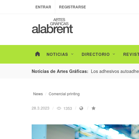
ENTRAR
REGISTRARSE
NOTICIAS
DIRECTORIO
REVIS
esarrollo de envases con un nuevo estudio de
Los adhesivos autoadhes
Noticias de Artes Gráficas:
News
Comercial printing
28.3.2023
1353