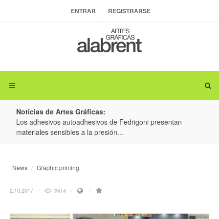
ENTRAR
REGISTRARSE
Noticias de Artes Gráficas:
ateria
Los adhesivos autoadhesivos de Fedrigoni presentan
Colo
materiales sensibles a la presión...
produ
News
Graphic printing
2.10.2017
2414