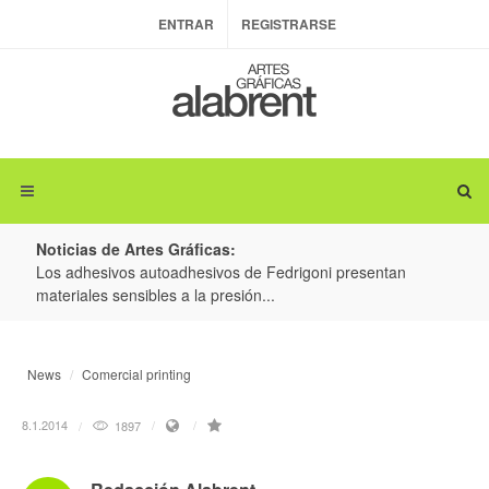
ENTRAR
REGISTRARSE
Noticias de Artes Gráficas:
ateria
Los adhesivos autoadhesivos de Fedrigoni presentan
Colo
materiales sensibles a la presión...
produ
News
Comercial printing
8.1.2014
1897