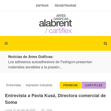
ENTRAR
REGISTRARSE
Noticias de Artes Gráficas:
ateria
Los adhesivos autoadhesivos de Fedrigoni presentan
Colo
materiales sensibles a la presión...
produ
Entrevistas
Impresión industrial
PREMIUM
CARTIFLEX
Entrevista a Pavla Kusá, Directora comercial de
Soma
Lunes 31 de julio de 2023
2209