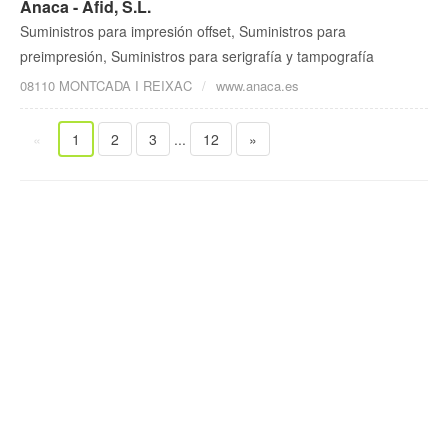
Anaca - Afid, S.L.
Suministros para impresión offset, Suministros para
preimpresión, Suministros para serigrafía y tampografía
08110 MONTCADA I REIXAC
www.anaca.es
«
1
2
3
...
12
»