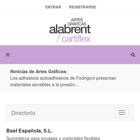
ENTRAR
REGISTRARSE
Noticias de Artes Gráficas:
ateria
Los adhesivos autoadhesivos de Fedrigoni presentan
Colo
materiales sensibles a la presión...
produ
Directorio
Toggle
navigatio
Basf Española, S.L.
Suministros para envases y materiales flexibles