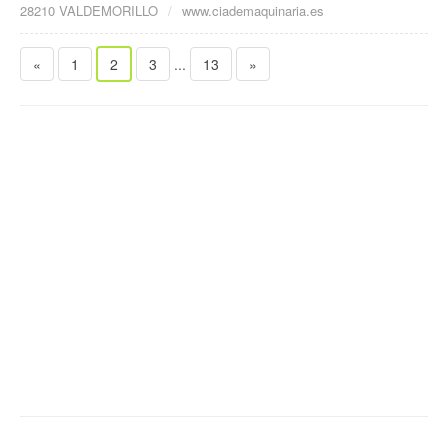
28210 VALDEMORILLO
www.ciademaquinaria.es
«
1
2
3
...
13
»