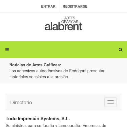
ENTRAR
REGISTRARSE
Noticias de Artes Gráficas:
ateria
Los adhesivos autoadhesivos de Fedrigoni presentan
Colo
materiales sensibles a la presión...
produ
Directorio
Toggle
navigatio
Todo Impresión Systems, S.L.
Suministros para serigrafía y tampografía, Empresas de