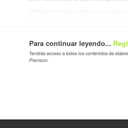
The Navigator Company gestiona uno de los mayores v
de producción anual de aproximadamente 12 millones d
ser usadas en la renovación de los bosques de Portug
Como parte de su estrategia de expansión internacion
Para continuar leyendo...
Regí
de papel tisú y está implementando un gran proyecto 
iniciado la construcción de una fábrica de pellets en E
Tendrás acceso a todos los contenidos de alabrent
Premium
.
Suministros para impresión digital
ESPECIALIDADES:
Soportes
PRODUCTOS:
Noticias