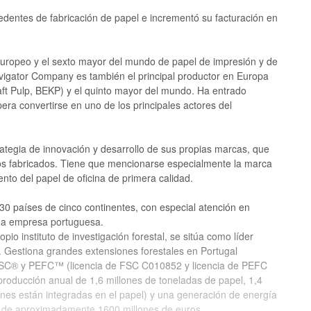
edentes de fabricación de papel e incrementó su facturación en
europeo y el sexto mayor del mundo de papel de impresión y de
vigator Company es también el principal productor en Europa
aft Pulp, BEKP) y el quinto mayor del mundo. Ha entrado
era convertirse en uno de los principales actores del
rategia de innovación y desarrollo de sus propias marcas, que
os fabricados. Tiene que mencionarse especialmente la marca
nto del papel de oficina de primera calidad.
0 países de cinco continentes, con especial atención en
na empresa portuguesa.
io instituto de investigación forestal, se sitúa como líder
. Gestiona grandes extensiones forestales en Portugal
s FSC® y PEFC™ (licencia de FSC C010852 y licencia de PEFC
roducción anual de 1,6 millones de toneladas de papel, 1,4
lones están integradas en el papel) y una generación de energía
 de aproximadamente 1600 millones de euros.