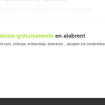
iveros para plantas forestales de Europa, con una capacidad
e plantas de diversas especies certificadas, preparadas para
al.
al, el grupo ha adquirido recientemente una empresa fabricante
strate gratuitamente
en alabrent
forestal integrado verticalmente en Mozambique. También ha
E. UU.
.com, noticias, entrevistas, directorio...
excepto los contenidos