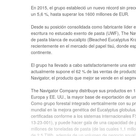
En 2015, el grupo estableció un nuevo récord sin prec
un 5,6 %, hasta superar los 1600 millones de EUR.
Desde su posición consolidada como fabricante líder 
escritura no estucado exento de pasta (UWF), The Na
de pasta blanca de eucalipto (Bleached Eucalyptus Kr
recientemente en el mercado del papel tisú, donde esp
continente.
El grupo ha llevado a cabo satisfactoriamente una est
actualmente supone el 62 % de las ventas de product
Navigator, el producto que mejor se vende en el segme
The Navigator Company distribuye sus productos en 13
Europa y EE. UU., la mayor base de exportación de u
Como grupo forestal integrado verticalmente con su prop
mundial en la mejora genética del Eucalyptus globulus
certificadas conforme a los sistemas internacionale
13-23-001), y puede hacer gala de una capacidad de p
millones de toneladas de pasta (de las cuales 1,1 mil
de 2,5 TWh, además de un volumen de negocio anual