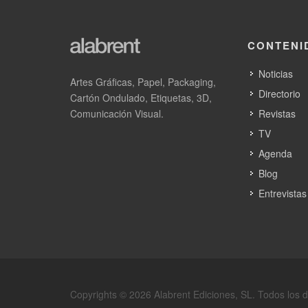
Navigator, en el lado correcto del futu
CONTENI
Noticias
Artes Gráficas, Papel, Packaging,
Directorio
The Navigator Company lanza gCELL,
Cartón Ondulado, Etiquetas, 3D,
su nueva marca de pulpa
Comunicación Visual.
Revistas
TV
Agenda
Blog
Entrevistas
Copyrights © 2026 Alabrent Ediciones, SL. Todos los 