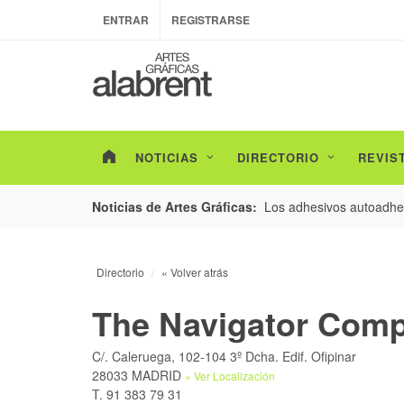
ENTRAR
REGISTRARSE
NOTICIAS
DIRECTORIO
REVIS
esarrollo de envases con un nuevo estudio de
Los adhesivos autoadhes
Noticias de Artes Gráficas:
Directorio
« Volver atrás
The Navigator Com
C/. Caleruega, 102-104 3º Dcha. Edif. Ofipinar
28033 MADRID
» Ver Localización
T. 91 383 79 31