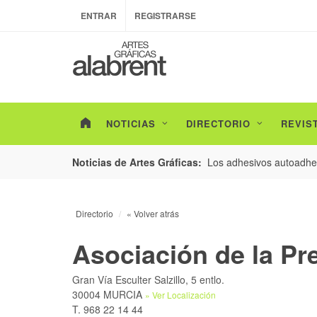
ENTRAR
REGISTRARSE
NOTICIAS
DIRECTORIO
REVIS
esarrollo de envases con un nuevo estudio de
Los adhesivos autoadhes
Noticias de Artes Gráficas:
Directorio
« Volver atrás
Asociación de la Pr
Gran Vía Esculter Salzillo, 5 entlo.
30004 MURCIA
» Ver Localización
T. 968 22 14 44