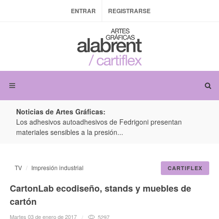
ENTRAR
REGISTRARSE
Noticias de Artes Gráficas:
ateria
Los adhesivos autoadhesivos de Fedrigoni presentan
Colo
materiales sensibles a la presión...
produ
TV
Impresión industrial
CARTIFLEX
CartonLab ecodiseño, stands y muebles de
cartón
Martes 03 de enero de 2017
5297