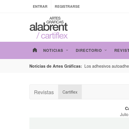
ENTRAR
REGISTRARSE
NOTICIAS
DIRECTORIO
REVIS
esarrollo de envases con un nuevo estudio de
Los adhesivos autoadhes
Noticias de Artes Gráficas:
Revistas
Cartiflex
Ca
Juli