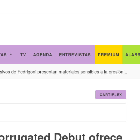
TAS
TV
AGENDA
ENTREVISTAS
PREMIUM
ALAB
ivos de Fedrigoni presentan materiales sensibles a la presión...
CARTIFLEX
orrugated Debut ofrece