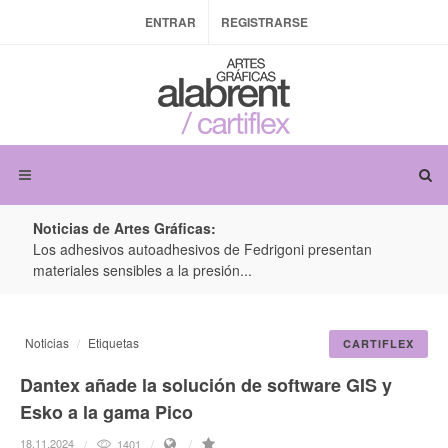
ENTRAR
REGISTRARSE
Noticias de Artes Gráficas:
ateria
Los adhesivos autoadhesivos de Fedrigoni presentan
Colo
materiales sensibles a la presión...
produ
Noticias
Etiquetas
CARTIFLEX
Dantex añade la solución de software GIS y
Esko a la gama Pico
18.11.2024
1401