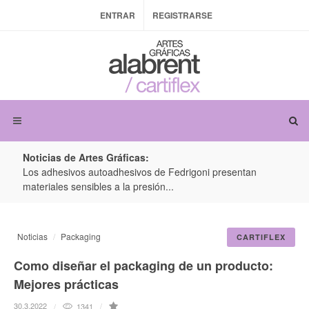
ENTRAR
REGISTRARSE
Noticias de Artes Gráficas:
ateria
Los adhesivos autoadhesivos de Fedrigoni presentan
Colo
materiales sensibles a la presión...
produ
Noticias
Packaging
CARTIFLEX
Como diseñar el packaging de un producto:
Mejores prácticas
30.3.2022
1341