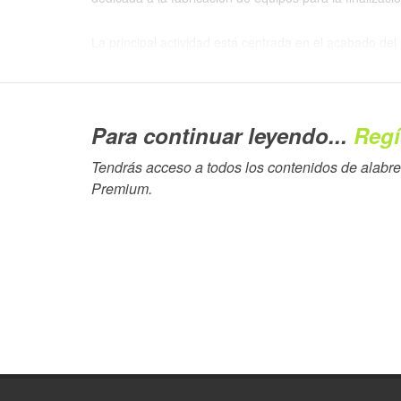
La principal actividad está centrada en el acabado del
automática por cámara (FleyeVision), corte y rebobin
de los rollos finales de etiquetas (Vectra), convertid
de tags de radiofrecuencia (Omega RFID) y los equipos
Para continuar leyendo...
Regí
para minimizar el desperdicio de material y realizar t
producto (laminación, estampación caliente, serigrafía,
Tendrás acceso a todos los contenidos de alabrent
Premium
.
Pese a ser una empresa familiar, tenemos mentalidad d
junto con Delegaciones en España, Holanda, Francia y
locales cubrir comercialmente y técnicamente el sumini
Desde la Delegación de España – con sede en Barcelo
países de América Latina.
Perfil personal
Albert Trias (60 años) es socio y Director General de 