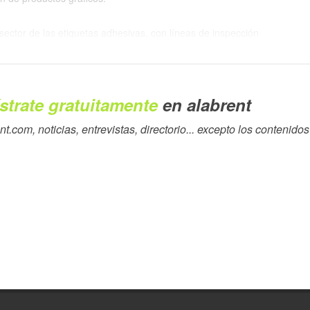
 sector de las etiquetas adhesivas, con líneas de inspección
ado de rollos de etiquetas (Omega SRI), rebobinado automático
oras de bobinas con troquelado (Omega Converting), introducción
 de acabado para la impresión digital (Digicon) diseñados
strate gratuitamente
en alabrent
odos los procesos necesarios para el ennoblecimiento del
 relieve en seco, barnizado, troquelado).
.com, noticias, entrevistas, directorio...
excepto los contenidos
e multinacional. Dos fábricas en Inglaterra y una en Alemania,
 Estados Unidos, nos permiten con la ayuda de Distribuidores
stro y servicio en 52 países.
na – cubrimos los mercados de España, Portugal y todos los
AB Graphic en la Delegación para Iberia y Latinoamérica.