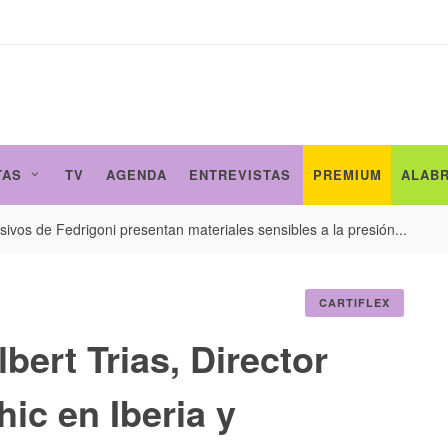
TAS
TV
AGENDA
ENTREVISTAS
PREMIUM
ALAB
ivos de Fedrigoni presentan materiales sensibles a la presión...
CARTIFLEX
bert Trias, Director
ic en Iberia y