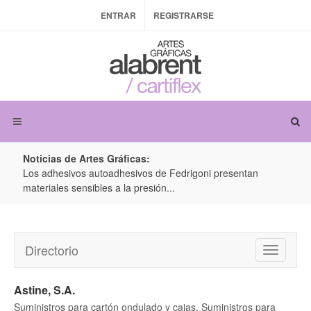
ENTRAR
REGISTRARSE
Noticias de Artes Gráficas:
ateria
Los adhesivos autoadhesivos de Fedrigoni presentan
Colo
materiales sensibles a la presión...
produ
Directorio
Toggle
navigatio
Astine, S.A.
Suministros para cartón ondulado y cajas, Suministros para